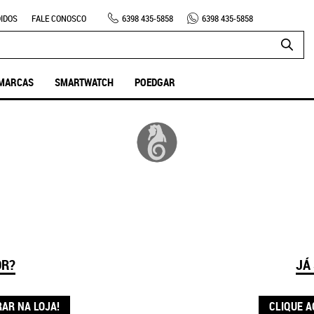
IDOS
FALE CONOSCO
6398
435-5858
6398
435-5858
MARCAS
SMARTWATCH
POEDGAR
OR?
JÁ
RAR NA LOJA!
CLIQUE A