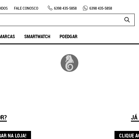
IDOS
FALE CONOSCO
6398
435-5858
6398
435-5858
MARCAS
SMARTWATCH
POEDGAR
OR?
JÁ
RAR NA LOJA!
CLIQUE A