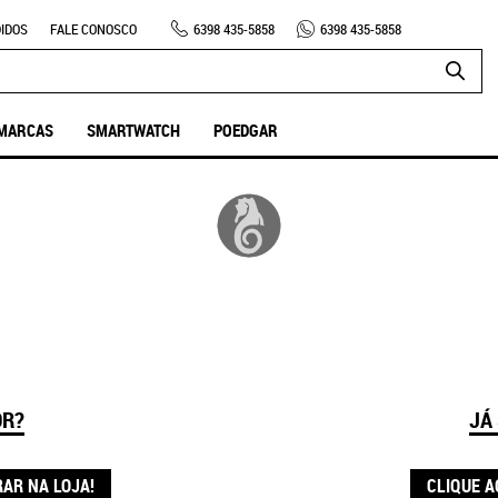
IDOS
FALE CONOSCO
6398
435-5858
6398
435-5858
MARCAS
SMARTWATCH
POEDGAR
OR?
JÁ
RAR NA LOJA!
CLIQUE A