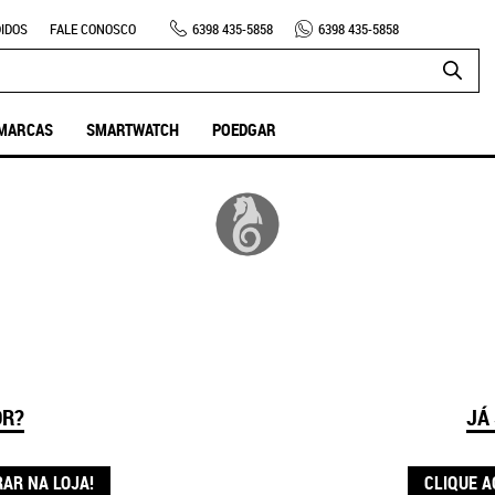
IDOS
FALE CONOSCO
6398
435-5858
6398
435-5858
MARCAS
SMARTWATCH
POEDGAR
OR?
JÁ
RAR NA LOJA!
CLIQUE A