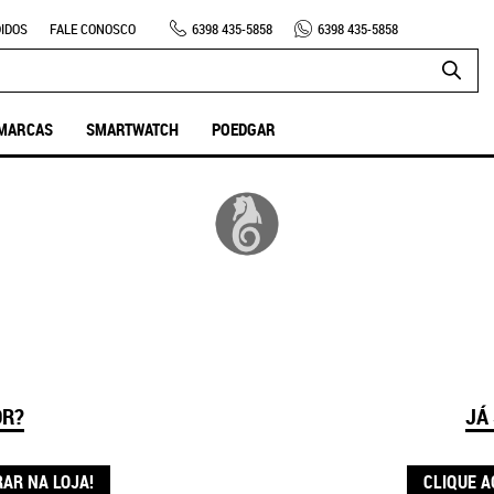
IDOS
FALE CONOSCO
6398
435-5858
6398
435-5858
MARCAS
SMARTWATCH
POEDGAR
OR?
JÁ
RAR NA LOJA!
CLIQUE A