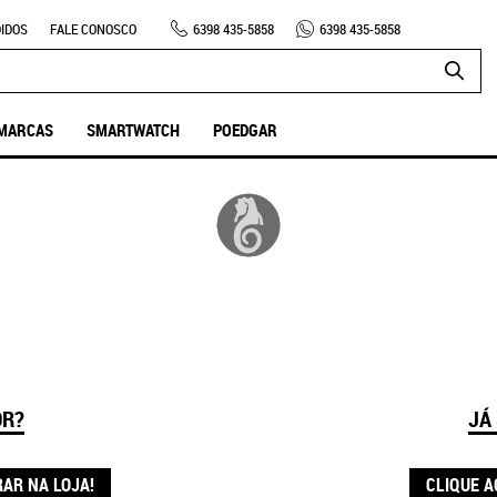
IDOS
FALE CONOSCO
6398
435-5858
6398
435-5858
MARCAS
SMARTWATCH
POEDGAR
OR?
JÁ
RAR NA LOJA!
CLIQUE A