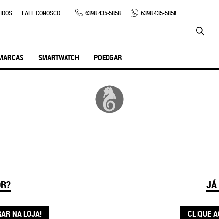
IDOS
FALE CONOSCO
6398
435-5858
6398
435-5858
MARCAS
SMARTWATCH
POEDGAR
OR?
JÁ
RAR NA LOJA!
CLIQUE A