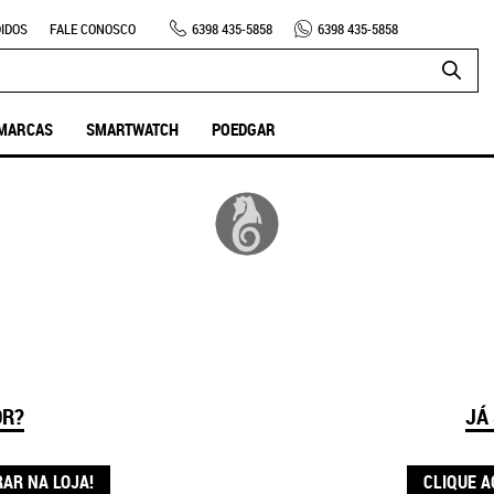
IDOS
FALE CONOSCO
6398
435-5858
6398
435-5858
MARCAS
SMARTWATCH
POEDGAR
OR?
JÁ
RAR NA LOJA!
CLIQUE A