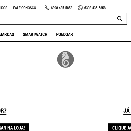
IDOS
FALE CONOSCO
6398
435-5858
6398
435-5858
MARCAS
SMARTWATCH
POEDGAR
OR?
JÁ
RAR NA LOJA!
CLIQUE A