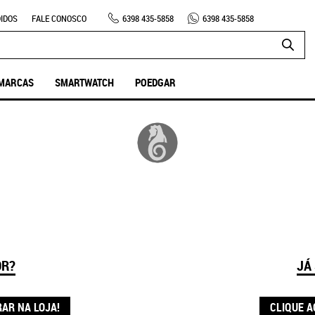
IDOS
FALE CONOSCO
6398
435-5858
6398
435-5858
MARCAS
SMARTWATCH
POEDGAR
OR?
JÁ
RAR NA LOJA!
CLIQUE A