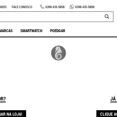
IDOS
FALE CONOSCO
6398
435-5858
6398
435-5858
MARCAS
SMARTWATCH
POEDGAR
OR?
JÁ
RAR NA LOJA!
CLIQUE A