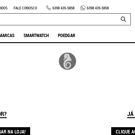
IDOS
FALE CONOSCO
6398
435-5858
6398
435-5858
MARCAS
SMARTWATCH
POEDGAR
OR?
JÁ
RAR NA LOJA!
CLIQUE A