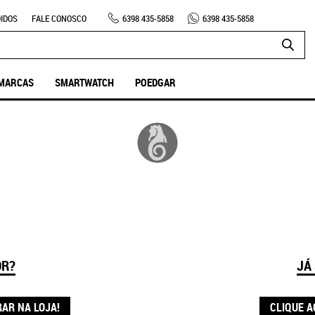
IDOS
FALE CONOSCO
6398
435-5858
6398
435-5858
MARCAS
SMARTWATCH
POEDGAR
OR?
JÁ
RAR NA LOJA!
CLIQUE A