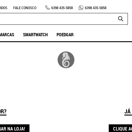
IDOS
FALE CONOSCO
6398
435-5858
6398
435-5858
MARCAS
SMARTWATCH
POEDGAR
OR?
JÁ
RAR NA LOJA!
CLIQUE A