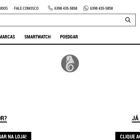
IDOS
FALE CONOSCO
6398
435-5858
6398
435-5858
MARCAS
SMARTWATCH
POEDGAR
OR?
JÁ
RAR NA LOJA!
CLIQUE A