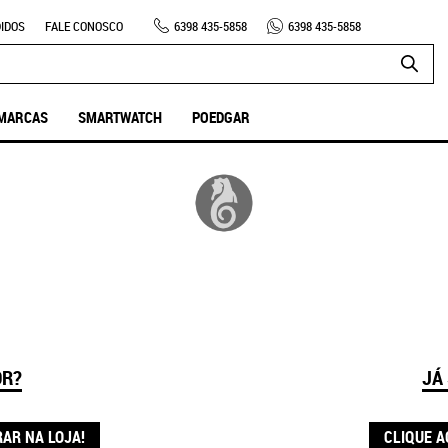
IDOS
FALE CONOSCO
6398
435-5858
6398
435-5858
MARCAS
SMARTWATCH
POEDGAR
OR?
JÁ
RAR NA LOJA!
CLIQUE A